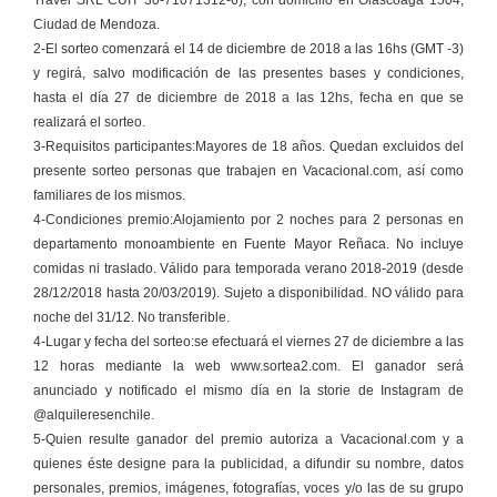
Travel SRL CUIT 30-71071312-6), con domicilio en Olascoaga 1504,
Ciudad de Mendoza.
2-El sorteo comenzará el 14 de diciembre de 2018 a las 16hs (GMT -3)
y regirá, salvo modificación de las presentes bases y condiciones,
hasta el día 27 de diciembre de 2018 a las 12hs, fecha en que se
realizará el sorteo.
3-Requisitos participantes:Mayores de 18 años. Quedan excluidos del
presente sorteo personas que trabajen en Vacacional.com, así como
familiares de los mismos.
4-Condiciones premio:Alojamiento por 2 noches para 2 personas en
departamento monoambiente en Fuente Mayor Reñaca. No incluye
comidas ni traslado. Válido para temporada verano 2018-2019 (desde
28/12/2018 hasta 20/03/2019). Sujeto a disponibilidad. NO válido para
noche del 31/12. No transferible.
4-Lugar y fecha del sorteo:se efectuará el viernes 27 de diciembre a las
12 horas mediante la web www.sortea2.com. El ganador será
anunciado y notificado el mismo día en la storie de Instagram de
@alquileresenchile.
5-Quien resulte ganador del premio autoriza a Vacacional.com y a
quienes éste designe para la publicidad, a difundir su nombre, datos
personales, premios, imágenes, fotografías, voces y/o las de su grupo