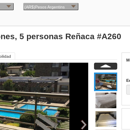
(AR$)Pesos Argentins
ones, 5 personas Reñaca #A260
bilidad
M
E