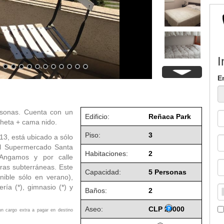
I
E
rsonas. Cuenta con un
Edificio:
Reñaca Park
cheta + cama nido.
Piso:
3
13, está ubicado a sólo
l Supermercado Santa
Habitaciones:
2
e Angamos y por calle
ras subterráneas. Este
Capacidad:
5 Personas
nible sólo en verano),
ría (*), gimnasio (*) y
Baños:
2
Aseo:
CLP 20000
un cargo extra a pagar en destino