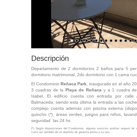
Descripción
Departamento de 2 dormitorios 2 baños para 5 pe
dormitorio matrimonial, 2do dormitorio con 1 cama cu
El Condominio
Reñaca Park
, inaugurado en el año 20
3 cuadras de la
Playa de Reñaca
y a 1 cuadra de
Isabel. El edificio cuenta con entrada por call
Balmaceda, siendo esta última la entrada a las coche
complejo cuenta además con piscina externa (dispo
quincho (*), áreas verdes, juegos para niños, lavande
seguridad las 24 hs.
(*) Según disposiciones del Condominio, algunos servicios podrían requerir de 
como así también de un depósito de garantía previo a su uso.