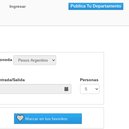
Reñaca
Publica Tu Departamento
Ingresar
oneda
ntrada/Salida
Personas
Marcar en tus favoritos